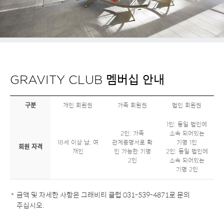
요
GRAVITY CLUB 멤버십 안내
구분
개인 회원권
가족 회원권
법인 회원권
1인: 동일 법인에
2인: 가족
소속 되어있는
18세 이상 남, 여
관계증명서로 확
기명 1인
회원 자격
개인
인 가능한 기명
2인: 동일 법인에
2인
소속 되어있는
기명 2인
금액 및 자세한 사항은 그래비티 클럽 031-539-4871로 문의
주십시오.