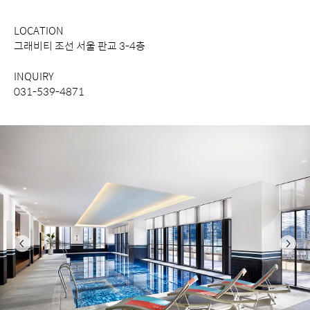
보
기
H
LOCATION
그래비티 조선 서울 판교 3-4층
e
a
INQUIRY
031-539-4871
v
e
n
l
y
P
o
이
다
o
전
음
l
개