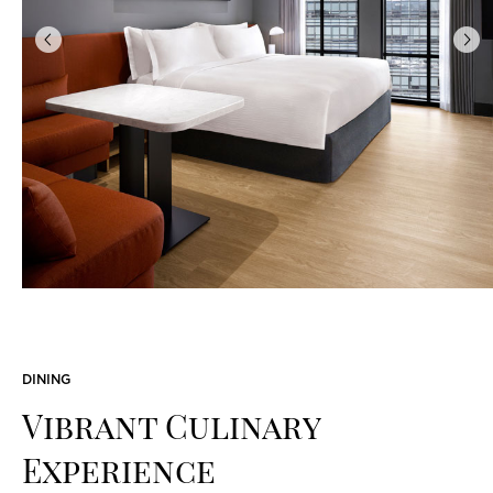
이
다
전
음
DINING
Vibrant Culinary
Experience